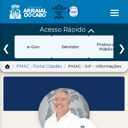
Acesso Rápido
Início
Protocolo
Ouvidoria
❮
❯
e-Gov
Servidor
Público
e-Sic
PMAC - Portal Cidadão
PMAC - SIF - Informações
Login
Pesquisar
Portal Cidadão
Política de Privacidade
Prefeitura
Diário Oficial