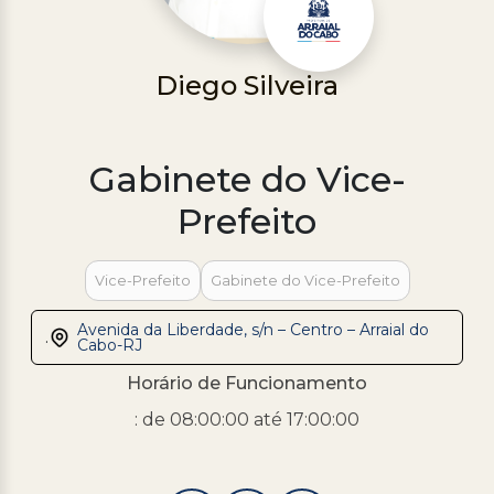
Processo Seletivo
Concursos
Diego Silveira
Ouvidoria | e-Sic
Acesso Institucional
Gabinete do Vice-
Cursos
Prefeito
Programas
Vice-Prefeito
Gabinete do Vice-Prefeito
Avenida da Liberdade, s/n – Centro – Arraial do
.
Cabo-RJ
Horário de Funcionamento
: de 08:00:00 até 17:00:00