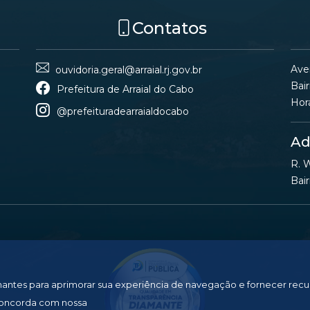
Contatos
Ave
ouvidoria.geral@arraial.rj.gov.br
Bair
Prefeitura de Arraial do Cabo
Hor
@prefeituradearraialdocabo
Ad
R. W
Bair
lhantes para aprimorar sua experiência de navegação e fornecer recu
concorda com nossa