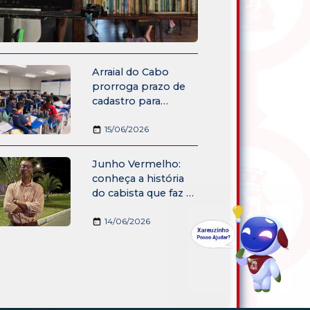
Arraial do Cabo
prorroga prazo de
cadastro para
programa de
incentivo financeiro-
15/06/2026
educacional à
permanência
Junho Vermelho:
escolar
conheça a história
do cabista que faz da
doação de sangue
um gesto de amor
14/06/2026
ao próximo