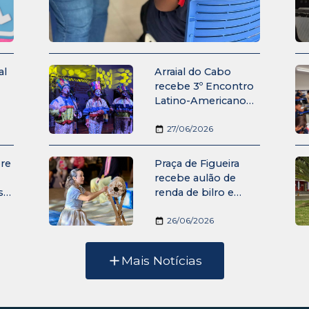
al
Arraial do Cabo
recebe 3º Encontro
Latino-Americano
de Música, Dança e
Coros
27/06/2026
al
bre
Praça de Figueira
recebe aulão de
s
renda de bilro e
apresentação teatral
ens
inspirada na cultura
26/06/2026
cabista
Mais Notícias