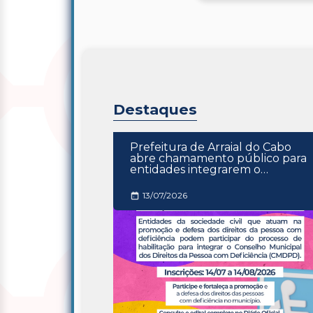
Destaques
Prefeitura de Arraial do Cabo
abre chamamento público para
entidades integrarem o
Conselho Municipal dos Direitos
da Pessoa com Deficiência
13/07/2026