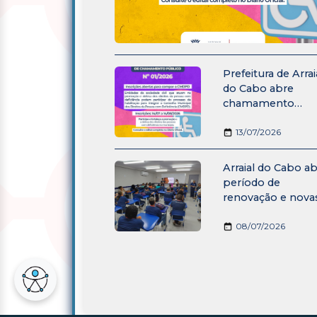
Prefeitura de Arrai
do Cabo abre
chamamento
público para
entidades
13/07/2026
integrarem o
Conselho Municip
Arraial do Cabo a
dos Direitos da
período de
Pessoa com
renovação e nova
Deficiência
matrículas para a
Educação de Jov
08/07/2026
e Adultos