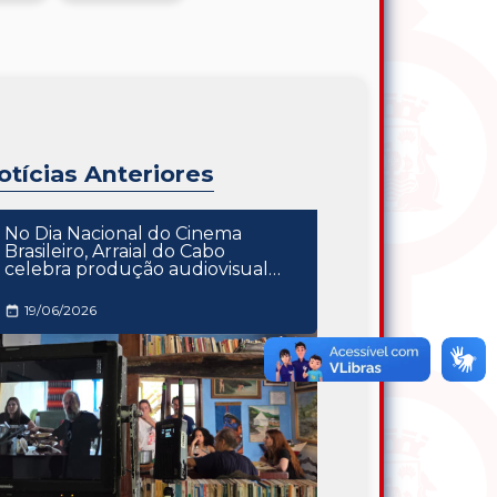
otícias Anteriores
No Dia Nacional do Cinema
Brasileiro, Arraial do Cabo
celebra produção audiovisual
com gravação do curta-
metragem "Massambaba"
19/06/2026