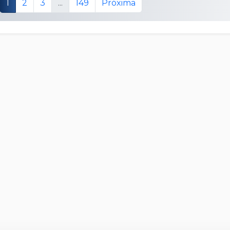
1
2
3
...
149
Próxima