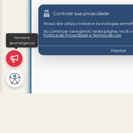
Controle sua privacidade
Nosso site utiliza cookies e tecnologias seme
Ao continuar navegando nesta página, você 
Política de Privacidade e Termos de Uso
Números
.
de emergência
Rejeitar