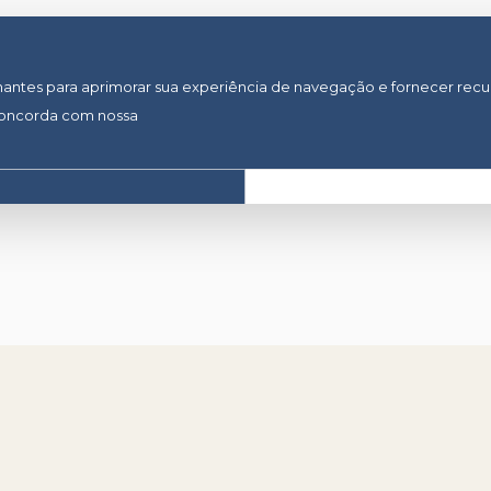
lhantes para aprimorar sua experiência de navegação e fornecer recu
concorda com nossa