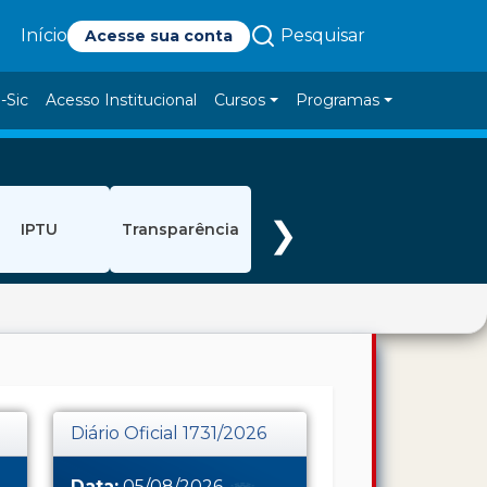
Pesquisar
Início
Acesse sua conta
-Sic
Acesso Institucional
Cursos
Programas
❯
IPTU
Transparência
Diário Oficial 1731/2026
Data:
05/08/2026