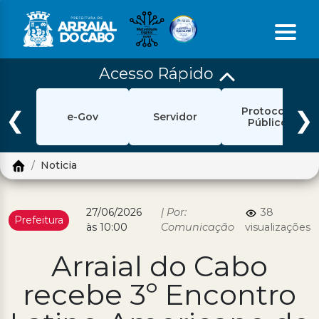
Acesso Rápido
Início
Protocolo
Ouvidoria
❮
❯
e-Gov
Servidor
Público
e-Sic
Noticia
Login
Pesquisar
27/06/2026
| Por:
38
Prefeitura
às 10:00
Comunicação
visualizações
Portal Cidadão
Arraial do Cabo
Política de Privacidade
recebe 3º Encontro
Prefeitura
Diário Oficial