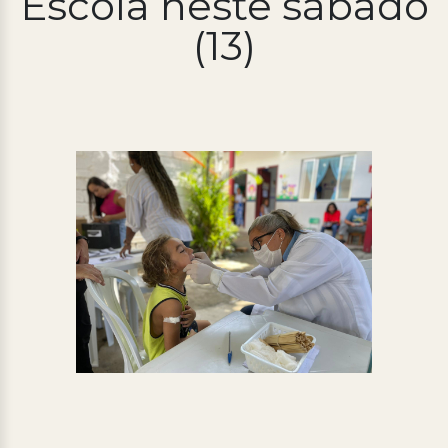
Escola neste sábado
(13)
Processo Seletivo
Concursos
Ouvidoria | e-Sic
Acesso Institucional
Cursos
Programas