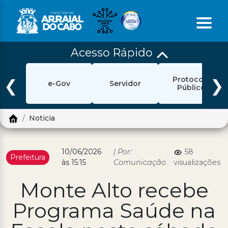
Acesso Rápido
Início
Protocolo
Ouvidoria
❮
❯
e-Gov
Servidor
Público
e-Sic
Noticia
Login
Pesquisar
10/06/2026
| Por:
58
Prefeitura
às 15:15
Comunicação
visualizações
Portal Cidadão
Monte Alto recebe
Política de Privacidade
Programa Saúde na
Prefeitura
Diário Oficial