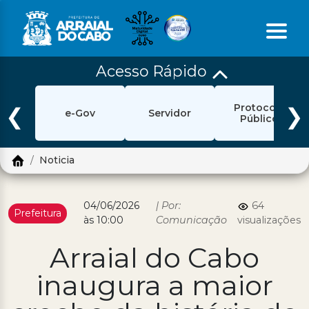
Acesso Rápido
Início
Protocolo
Ouvidoria
❮
❯
e-Gov
Servidor
Público
e-Sic
Noticia
Login
Pesquisar
04/06/2026
| Por:
64
Prefeitura
às 10:00
Comunicação
visualizações
Portal Cidadão
Arraial do Cabo
Política de Privacidade
inaugura a maior
Prefeitura
Diário Oficial