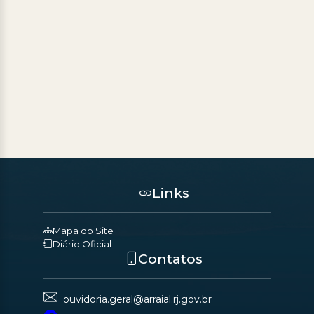
Links
Mapa do Site
Diário Oficial
Contatos
ouvidoria.geral@arraial.rj.gov.br