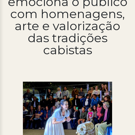
emociona o público
com homenagens,
Processo Seletivo
Concursos
arte e valorização
Ouvidoria | e-Sic
das tradições
Acesso Institucional
cabistas
Cursos
Programas