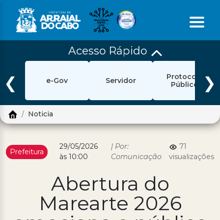
Acesso Rápido
Início
Protocolo
Ouvidoria
❮
❯
e-Gov
Servidor
Público
e-Sic
Noticia
Login
Pesquisar
29/05/2026
| Por:
71
Prefeitura
às 10:00
Comunicação
visualizações
Portal Cidadão
Abertura do
Política de Privacidade
Marearte 2026
Prefeitura
Diário Oficial