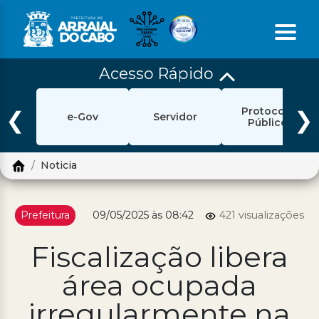
Acesso Rápido
Início
Protocolo
Ouvidoria
❮
❯
e-Gov
Servidor
Público
e-Sic
Noticia
Login
Pesquisar
Prefeitura
09/05/2025 às 08:42
421 visualizações
Portal Cidadão
Fiscalização libera
Política de Privacidade
área ocupada
Prefeitura
irregularmente na
Diário Oficial