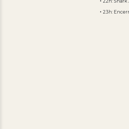
‣ 22h: Snark
‣ 23h: Encer