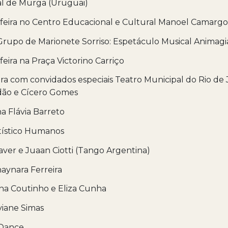
al de Murga (Uruguai)
a-feira no Centro Educacional e Cultural Manoel Camargo
 Grupo de Marionete Sorriso: Espetáculo Musical Animagi
-feira na Praça Victorino Carriço
ura com convidados especiais Teatro Municipal do Rio de 
adão e Cícero Gomes
na Flávia Barreto
rtístico Humanos
aver e Juaan Ciotti (Tango Argentina)
haynara Ferreira
ina Coutinho e Eliza Cunha
iviane Simas
 Dance