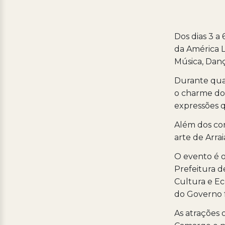
Dos dias 3 a 
da América L
Música, Danç
Durante quatr
o charme do 
expressões q
Além dos con
arte de Arra
O evento é o
Prefeitura d
Cultura e Ec
do Governo f
As atrações 