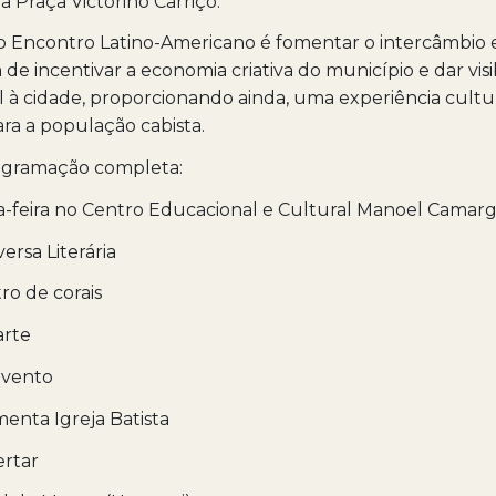
 Praça Victorino Carriço.
o Encontro Latino-Americano é fomentar o intercâmbio 
m de incentivar a economia criativa do município e dar visi
l à cidade, proporcionando ainda, uma experiência cultu
ra a população cabista.
rogramação completa:
ta-feira no Centro Educacional e Cultural Manoel Camar
ersa Literária
ro de corais
arte
avento
menta Igreja Batista
ertar