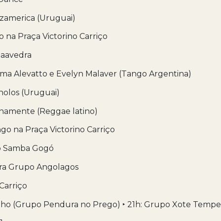
zamerica (Uruguai)
do na Praça Victorino Carriço
 Saavedra
ima Alevatto e Evelyn Malaver (Tango Argentina)
cholos (Uruguai)
anamente (Reggae latino)
ngo na Praça Victorino Carriço
to Samba Gogó
ira Grupo Angolagos
 Carriço
inho (Grupo Pendura no Prego) ‣ 21h: Grupo Xote Temp