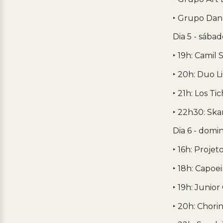
‣ Grupo Dan
Dia 5 - sába
‣ 19h: Camil
‣ 20h: Duo L
‣ 21h: Los Ti
‣ 22h30: Sk
Dia 6 - domi
‣ 16h: Proje
‣ 18h: Capoe
‣ 19h: Junior
‣ 20h: Chor