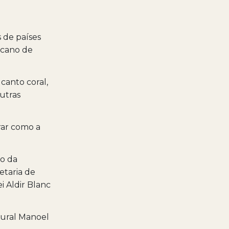
s de países
icano de
 canto coral,
utras
rar como a
io da
etaria de
i Aldir Blanc
tural Manoel