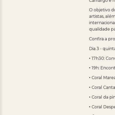
Camargo e na
O objetivo d
artistas, alé
internaciona
qualidade pa
Confira a p
Dia 3 - quin
‣ 17h30: Conv
‣ 19h: Encont
‣ Coral Mare
‣ Coral Cant
‣ Coral da pi
‣ Coral Desp