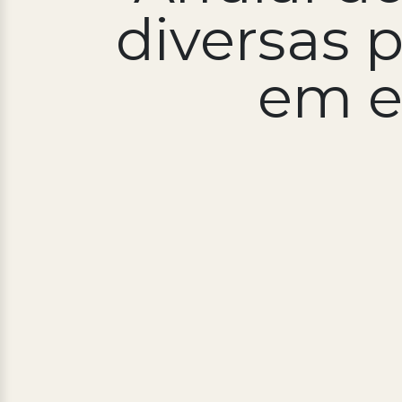
diversas 
em e