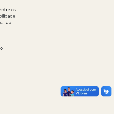
entre os
bilidade
ral de
go