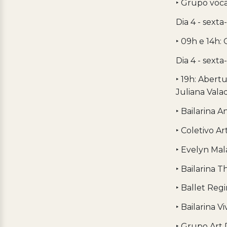
‣ Grupo voc
Dia 4 - sext
‣ 09h e 14h:
Dia 4 - sexta
‣ 19h: Abert
Juliana Val
‣ Bailarina A
‣ Coletivo A
‣ Evelyn Mal
‣ Bailarina T
‣ Ballet Reg
‣ Bailarina V
‣ Grupo Art