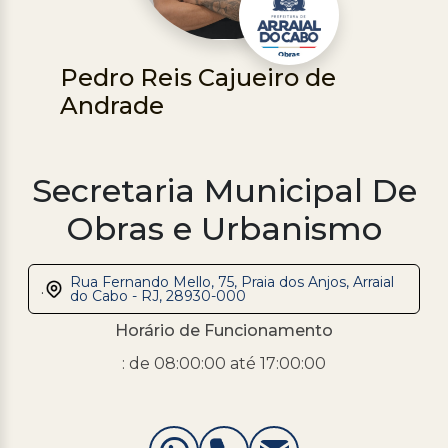
Processo Seletivo
Concursos
Pedro Reis Cajueiro de
Andrade
Ouvidoria | e-Sic
Acesso Institucional
Secretaria Municipal De
Cursos
Programas
Obras e Urbanismo
Rua Fernando Mello, 75, Praia dos Anjos, Arraial
.
do Cabo - RJ, 28930-000
Horário de Funcionamento
: de 08:00:00 até 17:00:00