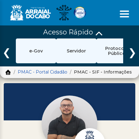
Acesso Rápido
Início
Protocolo
Ouvidoria
❮
❯
e-Gov
Servidor
Público
e-Sic
PMAC - Portal Cidadão
PMAC - SIF - Informações
Login
Pesquisar
Portal Cidadão
Política de Privacidade
Prefeitura
Diário Oficial